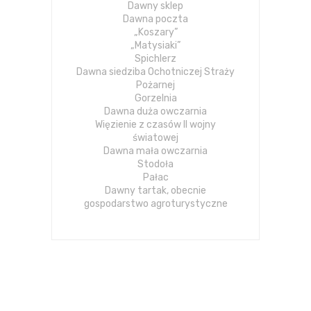
Dawny sklep
Dawna poczta
„Koszary”
„Matysiaki”
Spichlerz
Dawna siedziba Ochotniczej Straży
Pożarnej
Gorzelnia
Dawna duża owczarnia
Więzienie z czasów II wojny
światowej
Dawna mała owczarnia
Stodoła
Pałac
Dawny tartak, obecnie
gospodarstwo agroturystyczne