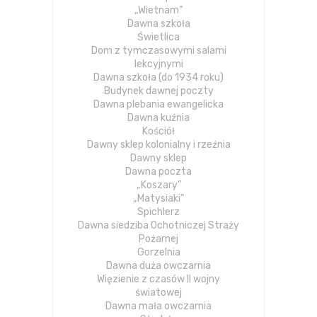
„Wietnam”
Dawna szkoła
Świetlica
Dom z tymczasowymi salami
lekcyjnymi
Dawna szkoła (do 1934 roku)
Budynek dawnej poczty
Dawna plebania ewangelicka
Dawna kuźnia
Kościół
Dawny sklep kolonialny i rzeźnia
Dawny sklep
Dawna poczta
„Koszary”
„Matysiaki”
Spichlerz
Dawna siedziba Ochotniczej Straży
Pożarnej
Gorzelnia
Dawna duża owczarnia
Więzienie z czasów II wojny
światowej
Dawna mała owczarnia