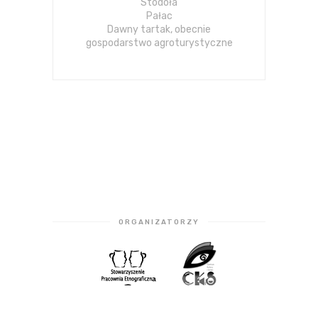
Stodoła
Pałac
Dawny tartak, obecnie
gospodarstwo agroturystyczne
ORGANIZATORZY