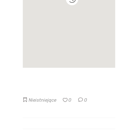
Nieistniejące
0
0