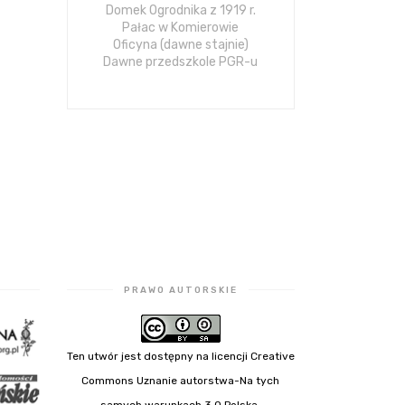
Domek Ogrodnika z 1919 r.
Pałac w Komierowie
Oficyna (dawne stajnie)
Dawne przedszkole PGR-u
PRAWO AUTORSKIE
Ten utwór jest dostępny na licencji Creative
Commons Uznanie autorstwa-Na tych
.