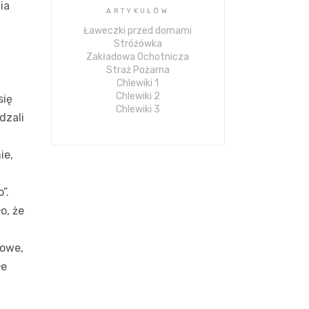
nia
ARTYKUŁÓW
Ławeczki przed domami
Stróżówka
Zakładowa Ochotnicza
Straż Pożarna
Chlewiki 1
Chlewiki 2
się
Chlewiki 3
dzali
ie,
”.
o, że
nowe,
łe