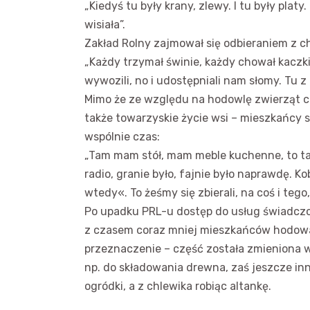
„Kiedyś tu były krany, zlewy. I tu były platy. 
wisiała”.
Zakład Rolny zajmował się odbieraniem z ch
„Każdy trzymał świnie, każdy chował kaczki. 
wywozili, no i udostępniali nam słomy. Tu z
Mimo że ze względu na hodowlę zwierząt ch
także towarzyskie życie wsi – mieszkańcy s
wspólnie czas:
„Tam mam stół, mam meble kuchenne, to tam
radio, granie było, fajnie było naprawdę. Ko
wtedy«. To żeśmy się zbierali, na coś i tego,
Po upadku PRL-u dostęp do usług świadczon
z czasem coraz mniej mieszkańców hodowało
przeznaczenie – część została zmieniona 
np. do składowania drewna, zaś jeszcze in
ogródki, a z chlewika robiąc altankę.