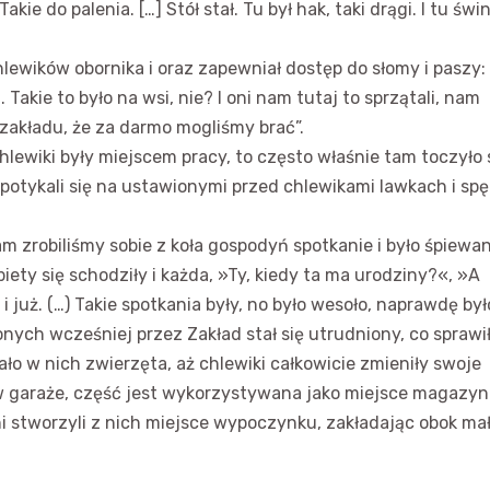
Takie do palenia. […] Stół stał. Tu był hak, taki drągi. I tu świ
lewików obornika i oraz zapewniał dostęp do słomy i paszy:
Takie to było na wsi, nie? I oni nam tutaj to sprzątali, nam
 zakładu, że za darmo mogliśmy brać”.
lewiki były miejscem pracy, to często właśnie tam toczyło 
potykali się na ustawionymi przed chlewikami lawkach i spę
 zrobiliśmy sobie z koła gospodyń spotkanie i było śpiewan
biety się schodziły i każda, »Ty, kiedy ta ma urodziny?«, »A
 i już. (…) Takie spotkania były, no było wesoło, naprawdę było
ych wcześniej przez Zakład stał się utrudniony, co sprawił
 w nich zwierzęta, aż chlewiki całkowicie zmieniły swoje
w garaże, część jest wykorzystywana jako miejsce magazy
ni stworzyli z nich miejsce wypoczynku, zakładając obok ma