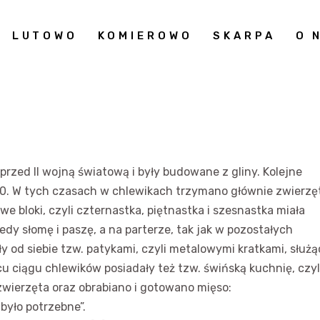
LUTOWO
KOMIEROWO
SKARPA
O 
przed II wojną światową i były budowane z gliny. Kolejne
0. W tych czasach w chlewikach trzymano głównie zwierzę
 Nowe bloki, czyli czternastka, piętnastka i szesnastka miała
edy słomę i paszę, a na parterze, tak jak w pozostałych
ły od siebie tzw. patykami, czyli metalowymi kratkami, służ
cu ciągu chlewików posiadały też tzw. świńską kuchnię, czyl
wierzęta oraz obrabiano i gotowano mięso:
 było potrzebne”.