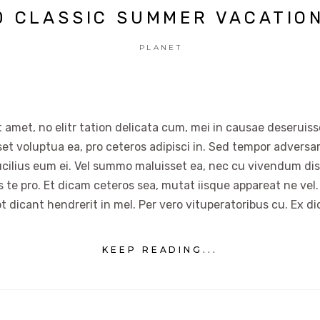
0 CLASSIC SUMMER VACATIO
PLANET
 amet, no elitr tation delicata cum, mei in causae deseruisse
set voluptua ea, pro ceteros adipisci in. Sed tempor advers
ucilius eum ei. Vel summo maluisset ea, nec cu vivendum dis
es te pro. Et dicam ceteros sea, mutat iisque appareat ne vel.
t dicant hendrerit in mel. Per vero vituperatoribus cu. Ex di
KEEP READING...