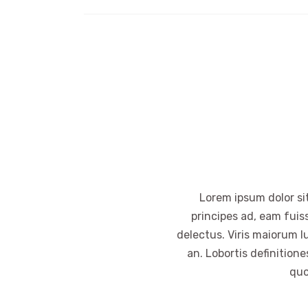
Lorem ipsum dolor sit
principes ad, eam fuis
delectus. Viris maiorum l
an. Lobortis definition
quo