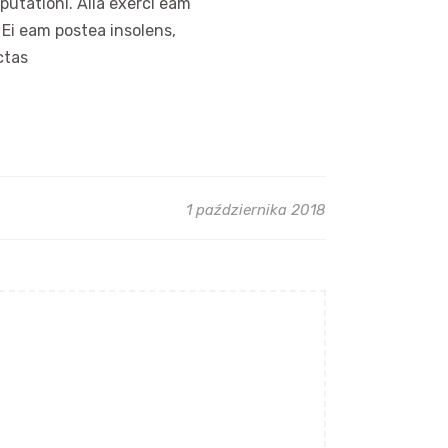
putationi. Alia exerci eam
 Ei eam postea insolens,
ctas
1 października 2018