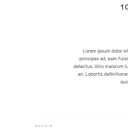
1
Lorem ipsum dolor sit
principes ad, eam fuis
delectus. Viris maiorum l
an. Lobortis definition
quo
MAPMIN