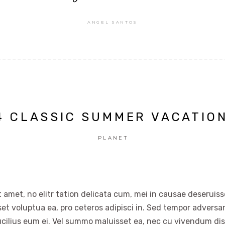
ANGEL SANTOS
4 CLASSIC SUMMER VACATIO
PLANET
 amet, no elitr tation delicata cum, mei in causae deseruisse
set voluptua ea, pro ceteros adipisci in. Sed tempor advers
ucilius eum ei. Vel summo maluisset ea, nec cu vivendum dis