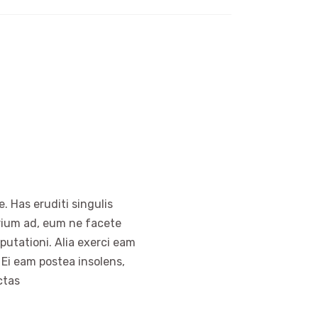
S
. Has eruditi singulis
arium ad, eum ne facete
putationi. Alia exerci eam
 Ei eam postea insolens,
ctas