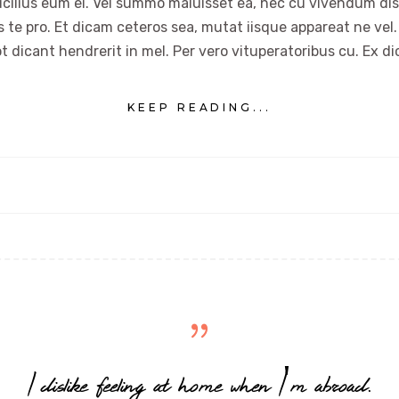
ucilius eum ei. Vel summo maluisset ea, nec cu vivendum dis
es te pro. Et dicam ceteros sea, mutat iisque appareat ne vel.
t dicant hendrerit in mel. Per vero vituperatoribus cu. Ex di
KEEP READING...
I dislike feeling at home when I'm abroad.