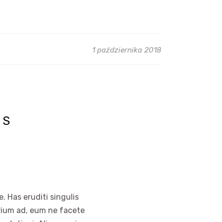
1 października 2018
RS
. Has eruditi singulis
arium ad, eum ne facete