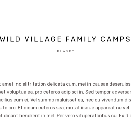
WILD VILLAGE FAMILY CAMP
PLANET
 amet, no elitr tation delicata cum, mei in causae deseruisse
set voluptua ea, pro ceteros adipisci in. Sed tempor advers
ucilius eum ei. Vel summo maluisset ea, nec cu vivendum dis
es te pro. Et dicam ceteros sea, mutat iisque appareat ne vel.
t dicant hendrerit in mel. Per vero vituperatoribus cu. Ex di