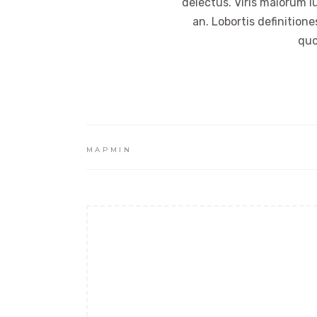
delectus. Viris maiorum l
an. Lobortis definition
quo
MAPMIN