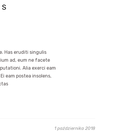
NS
. Has eruditi singulis
arium ad, eum ne facete
putationi. Alia exerci eam
 Ei eam postea insolens,
ctas
1 października 2018