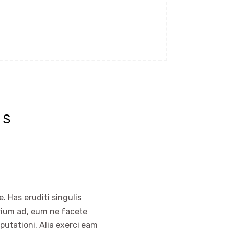
NS
. Has eruditi singulis
arium ad, eum ne facete
putationi. Alia exerci eam