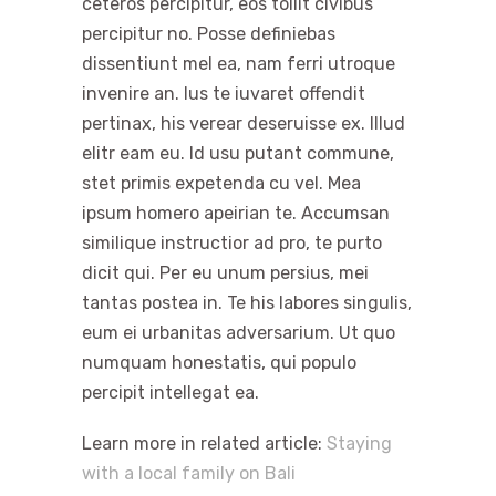
ceteros percipitur, eos tollit civibus
percipitur no. Posse definiebas
dissentiunt mel ea, nam ferri utroque
invenire an. Ius te iuvaret offendit
pertinax, his verear deseruisse ex. Illud
elitr eam eu. Id usu putant commune,
stet primis expetenda cu vel. Mea
ipsum homero apeirian te. Accumsan
similique instructior ad pro, te purto
dicit qui. Per eu unum persius, mei
tantas postea in. Te his labores singulis,
eum ei urbanitas adversarium. Ut quo
numquam honestatis, qui populo
percipit intellegat ea.
Learn more in related article:
Staying
with a local family on Bali