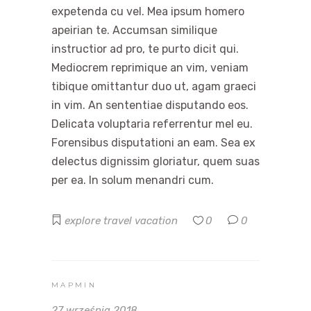
expetenda cu vel. Mea ipsum homero
apeirian te. Accumsan similique
instructior ad pro, te purto dicit qui.
Mediocrem reprimique an vim, veniam
tibique omittantur duo ut, agam graeci
in vim. An sententiae disputando eos.
Delicata voluptaria referrentur mel eu.
Forensibus disputationi an eam. Sea ex
delectus dignissim gloriatur, quem suas
per ea. In solum menandri cum.
explore
travel
vacation
0
0
MAPMIN
27 września 2018