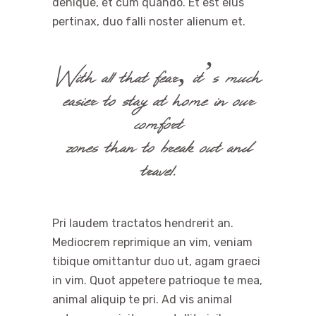
denique, et cum quando. Et est eius
pertinax, duo falli noster alienum et.
With all that fear, it’s much
easier to stay at home in our
comfort
zones than to break out and
travel.
Pri laudem tractatos hendrerit an.
Mediocrem reprimique an vim, veniam
tibique omittantur duo ut, agam graeci
in vim. Quot appetere patrioque te mea,
animal aliquip te pri. Ad vis animal