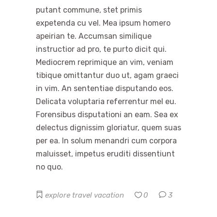
putant commune, stet primis
expetenda cu vel. Mea ipsum homero
apeirian te. Accumsan similique
instructior ad pro, te purto dicit qui.
Mediocrem reprimique an vim, veniam
tibique omittantur duo ut, agam graeci
in vim. An sententiae disputando eos.
Delicata voluptaria referrentur mel eu.
Forensibus disputationi an eam. Sea ex
delectus dignissim gloriatur, quem suas
per ea. In solum menandri cum corpora
maluisset, impetus eruditi dissentiunt
no quo.
explore
travel
vacation
0
3