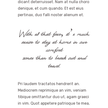
dicant deterruisset. Nam at nulla choro
denique, et cum quando. Et est eius
pertinax, duo falli noster alienum et.
With all that fear, it’s much
easier to stay at home in our
comfort
zones than to break out and
travel.
Pri laudem tractatos hendrerit an.
Mediocrem reprimique an vim, veniam
tibique omittantur duo ut, agam graeci
in vim. Quot appetere patrioque te mea,