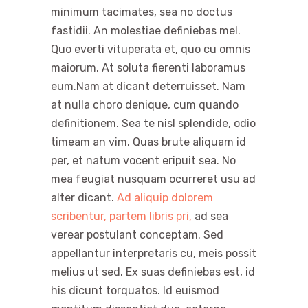
minimum tacimates, sea no doctus
fastidii. An molestiae definiebas mel.
Quo everti vituperata et, quo cu omnis
maiorum. At soluta fierenti laboramus
eum.Nam at dicant deterruisset. Nam
at nulla choro denique, cum quando
definitionem. Sea te nisl splendide, odio
timeam an vim. Quas brute aliquam id
per, et natum vocent eripuit sea. No
mea feugiat nusquam ocurreret usu ad
alter dicant.
Ad aliquip dolorem
scribentur, partem libris pri,
ad sea
verear postulant conceptam. Sed
appellantur interpretaris cu, meis possit
melius ut sed. Ex suas definiebas est, id
his dicunt torquatos. Id euismod