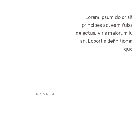
Lorem ipsum dolor sit
principes ad, eam fuis
delectus. Viris maiorum l
an. Lobortis definition
quo
MAPMIN