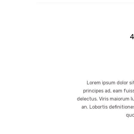
Lorem ipsum dolor sit
principes ad, eam fuis
delectus. Viris maiorum l
an. Lobortis definition
quo