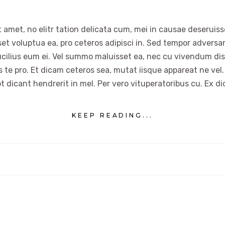
 amet, no elitr tation delicata cum, mei in causae deseruisse
set voluptua ea, pro ceteros adipisci in. Sed tempor advers
ucilius eum ei. Vel summo maluisset ea, nec cu vivendum dis
es te pro. Et dicam ceteros sea, mutat iisque appareat ne vel.
t dicant hendrerit in mel. Per vero vituperatoribus cu. Ex di
KEEP READING...