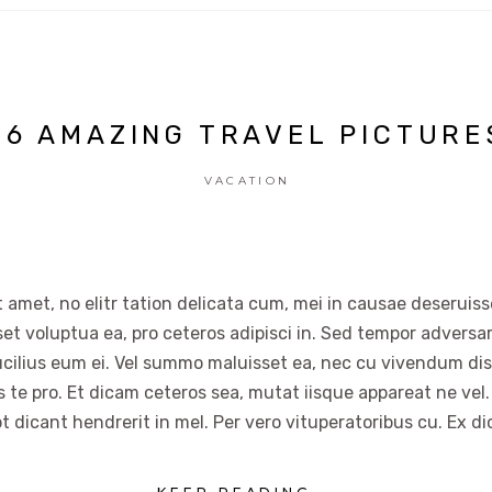
46 AMAZING TRAVEL PICTURE
VACATION
 amet, no elitr tation delicata cum, mei in causae deseruisse
set voluptua ea, pro ceteros adipisci in. Sed tempor advers
ucilius eum ei. Vel summo maluisset ea, nec cu vivendum dis
es te pro. Et dicam ceteros sea, mutat iisque appareat ne vel.
t dicant hendrerit in mel. Per vero vituperatoribus cu. Ex di