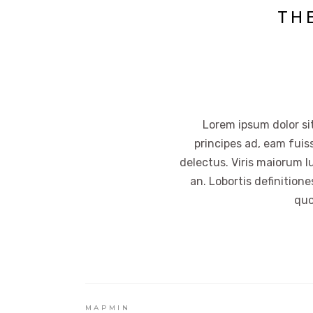
TH
Lorem ipsum dolor sit
principes ad, eam fuis
delectus. Viris maiorum l
an. Lobortis definition
quo
MAPMIN