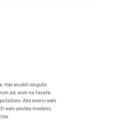
. Has eruditi singulis
arium ad, eum ne facete
putationi. Alia exerci eam
 Ei eam postea insolens,
ctas