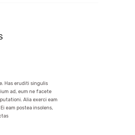
S
. Has eruditi singulis
arium ad, eum ne facete
putationi. Alia exerci eam
 Ei eam postea insolens,
ctas