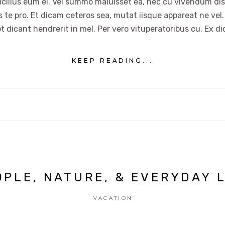
ucilius eum ei. Vel summo maluisset ea, nec cu vivendum dis
es te pro. Et dicam ceteros sea, mutat iisque appareat ne vel.
t dicant hendrerit in mel. Per vero vituperatoribus cu. Ex di
KEEP READING...
OPLE, NATURE, & EVERYDAY L
VACATION