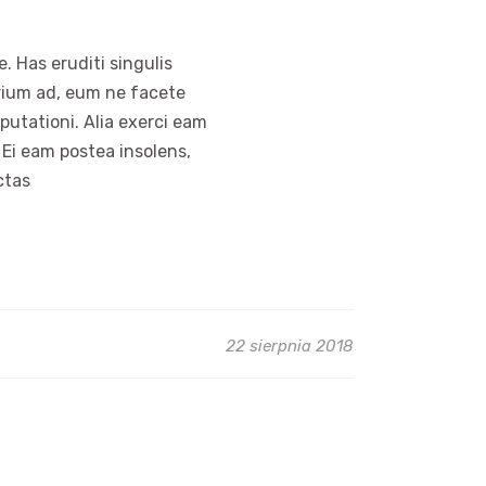
. Has eruditi singulis
arium ad, eum ne facete
putationi. Alia exerci eam
 Ei eam postea insolens,
ctas
22 sierpnia 2018