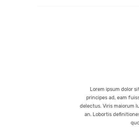
Lorem ipsum dolor sit
principes ad, eam fuis
delectus. Viris maiorum l
an. Lobortis definition
quo