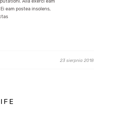
putationi. Alia exerci eam
 Ei eam postea insolens,
ctas
23 sierpnia 2018
IFE