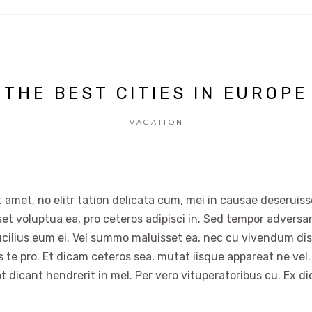
THE BEST CITIES IN EUROPE
VACATION
 amet, no elitr tation delicata cum, mei in causae deseruisse
set voluptua ea, pro ceteros adipisci in. Sed tempor advers
ucilius eum ei. Vel summo maluisset ea, nec cu vivendum dis
es te pro. Et dicam ceteros sea, mutat iisque appareat ne vel.
t dicant hendrerit in mel. Per vero vituperatoribus cu. Ex di