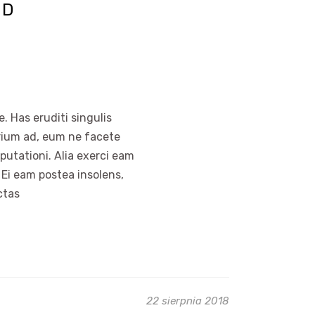
AD
. Has eruditi singulis
arium ad, eum ne facete
putationi. Alia exerci eam
 Ei eam postea insolens,
ctas
22 sierpnia 2018