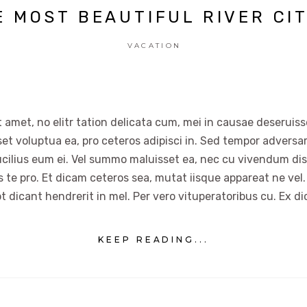
E MOST BEAUTIFUL RIVER CIT
VACATION
 amet, no elitr tation delicata cum, mei in causae deseruisse
set voluptua ea, pro ceteros adipisci in. Sed tempor advers
ucilius eum ei. Vel summo maluisset ea, nec cu vivendum dis
es te pro. Et dicam ceteros sea, mutat iisque appareat ne vel.
t dicant hendrerit in mel. Per vero vituperatoribus cu. Ex di
KEEP READING...