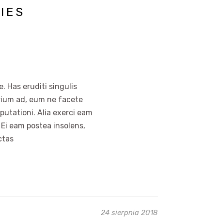
IES
. Has eruditi singulis
arium ad, eum ne facete
putationi. Alia exerci eam
 Ei eam postea insolens,
ctas
24 sierpnia 2018