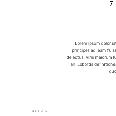
7
Lorem ipsum dolor sit
principes ad, eam fuis
delectus. Viris maiorum l
an. Lobortis definition
quo
MAPMIN