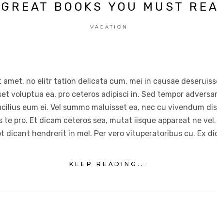
 GREAT BOOKS YOU MUST RE
VACATION
 amet, no elitr tation delicata cum, mei in causae deseruisse
set voluptua ea, pro ceteros adipisci in. Sed tempor advers
ucilius eum ei. Vel summo maluisset ea, nec cu vivendum dis
es te pro. Et dicam ceteros sea, mutat iisque appareat ne vel.
t dicant hendrerit in mel. Per vero vituperatoribus cu. Ex di
KEEP READING...