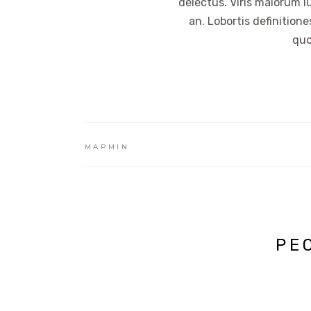
delectus. Viris maiorum l
an. Lobortis definition
quo
MAPMIN
PE