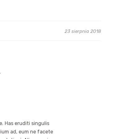
23 sierpnia 2018
T
. Has eruditi singulis
arium ad, eum ne facete